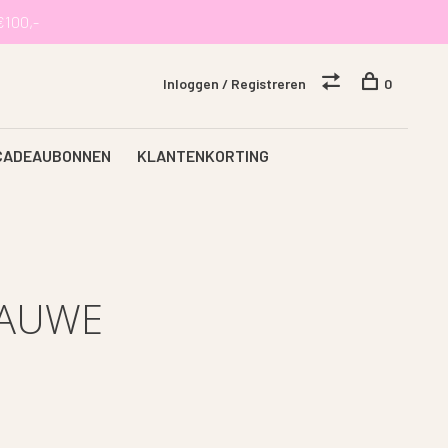
€100,-
Inloggen / Registreren
0
CADEAUBONNEN
KLANTENKORTING
LAUWE