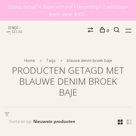
Klarna: betaal 14 dagen achteraf • Verzending 1-2 werkdagen
gratis vanaf €100,-
0
Home
Tags
blauwe denim broek baje
PRODUCTEN GETAGD MET
BLAUWE DENIM BROEK
BAJE
Sorteren op: