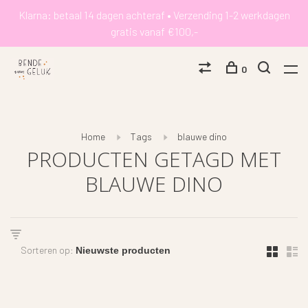
Klarna: betaal 14 dagen achteraf • Verzending 1-2 werkdagen
gratis vanaf €100,-
0
Home
Tags
blauwe dino
PRODUCTEN GETAGD MET
BLAUWE DINO
Sorteren op: