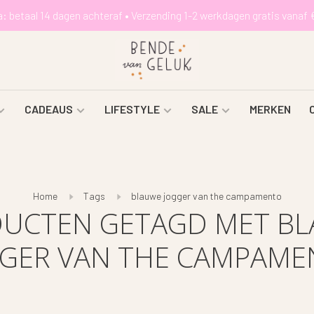
a: betaal 14 dagen achteraf • Verzending 1-2 werkdagen gratis vanaf 
CADEAUS
LIFESTYLE
SALE
MERKEN
Home
Tags
blauwe jogger van the campamento
UCTEN GETAGD MET B
GER VAN THE CAMPAM