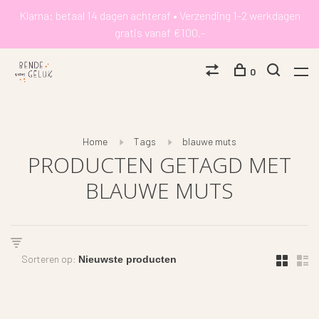
Klarna: betaal 14 dagen achteraf • Verzending 1-2 werkdagen
gratis vanaf €100,-
0
Home
Tags
blauwe muts
PRODUCTEN GETAGD MET
BLAUWE MUTS
Sorteren op: