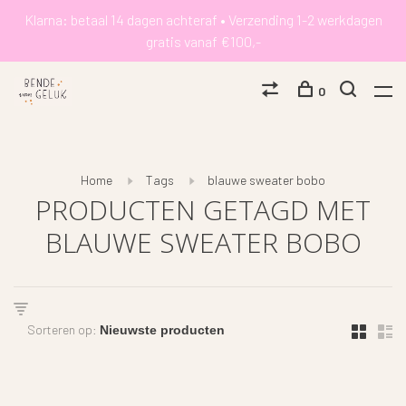
Klarna: betaal 14 dagen achteraf • Verzending 1-2 werkdagen
gratis vanaf €100,-
0
Home
Tags
blauwe sweater bobo
PRODUCTEN GETAGD MET
BLAUWE SWEATER BOBO
Sorteren op: