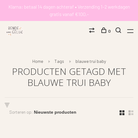
Klarna: betaal 14 dagen achteraf • Verzending 1-2 werkdagen
gratis vanaf €100,-
0
Home
Tags
blauwe trui baby
PRODUCTEN GETAGD MET
BLAUWE TRUI BABY
Sorteren op: