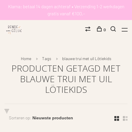
Klarna: betaal 14 dagen achteraf • Verzending 1-2 werkdagen
gratis vanaf €100,-
0
Home
Tags
blauwe trui met uil Lötiekids
PRODUCTEN GETAGD MET
BLAUWE TRUI MET UIL
LÖTIEKIDS
Sorteren op: