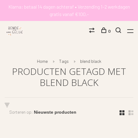
Klarna: betaal 14 dagen achteraf • Verzending 1-2 werkdagen
gratis vanaf €100,-
0
Home
Tags
blend black
PRODUCTEN GETAGD MET
BLEND BLACK
Sorteren op: