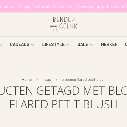
a: betaal 14 dagen achteraf • Verzending 1-2 werkdagen gratis vanaf 
CADEAUS
LIFESTYLE
SALE
MERKEN
Home
Tags
bloemen flared petit blush
UCTEN GETAGD MET BL
FLARED PETIT BLUSH