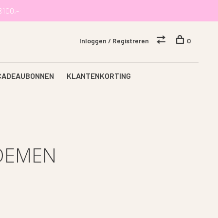
€100,-
Inloggen / Registreren
0
CADEAUBONNEN
KLANTENKORTING
OEMEN