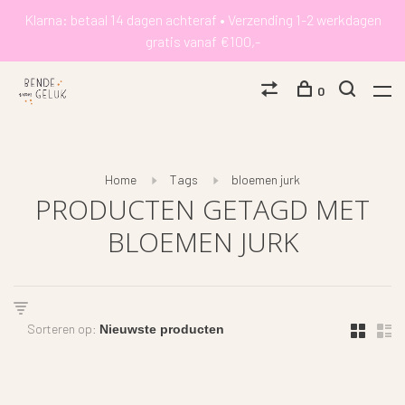
Klarna: betaal 14 dagen achteraf • Verzending 1-2 werkdagen
gratis vanaf €100,-
0
Home
Tags
bloemen jurk
PRODUCTEN GETAGD MET
BLOEMEN JURK
Sorteren op: