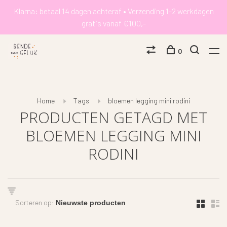
Klarna: betaal 14 dagen achteraf • Verzending 1-2 werkdagen
gratis vanaf €100,-
0
Home
Tags
bloemen legging mini rodini
PRODUCTEN GETAGD MET
BLOEMEN LEGGING MINI
RODINI
Sorteren op: