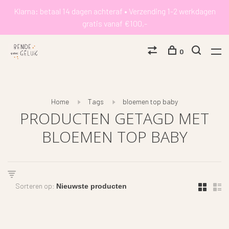
Klarna: betaal 14 dagen achteraf • Verzending 1-2 werkdagen
gratis vanaf €100,-
0
Home
Tags
bloemen top baby
PRODUCTEN GETAGD MET
BLOEMEN TOP BABY
Sorteren op: