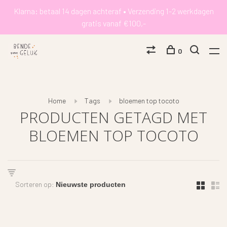
Klarna: betaal 14 dagen achteraf • Verzending 1-2 werkdagen
gratis vanaf €100,-
0
Home
Tags
bloemen top tocoto
PRODUCTEN GETAGD MET
BLOEMEN TOP TOCOTO
Sorteren op: