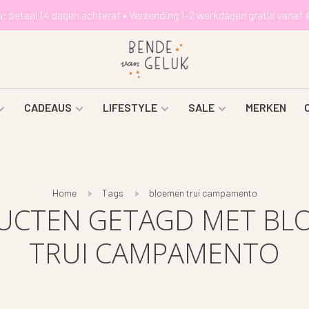
a: betaal 14 dagen achteraf • Verzending 1-2 werkdagen gratis vanaf 
CADEAUS
LIFESTYLE
SALE
MERKEN
Home
Tags
bloemen trui campamento
UCTEN GETAGD MET BL
TRUI CAMPAMENTO