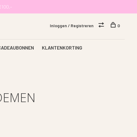
€100,-
Inloggen / Registreren
0
CADEAUBONNEN
KLANTENKORTING
OEMEN