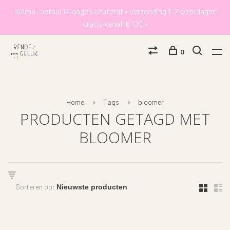
Klarna: betaal 14 dagen achteraf • Verzending 1-2 werkdagen
gratis vanaf €100,-
0
Home
Tags
bloomer
PRODUCTEN GETAGD MET
BLOOMER
Sorteren op: