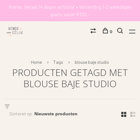
Klarna: betaal 14 dagen achteraf • Verzending 1-2 werkdagen
gratis vanaf €100,-
0
Home
Tags
blouse baje studio
PRODUCTEN GETAGD MET
BLOUSE BAJE STUDIO
Sorteren op: