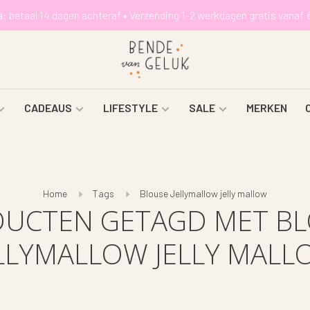
a: betaal 14 dagen achteraf • Verzending 1-2 werkdagen gratis vanaf 
CADEAUS
LIFESTYLE
SALE
MERKEN
Home
Tags
Blouse Jellymallow jelly mallow
UCTEN GETAGD MET B
LLYMALLOW JELLY MAL