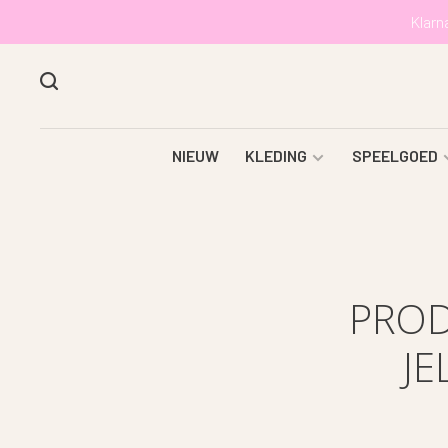
Klarn
NIEUW
KLEDING
SPEELGOED
PROD
JE