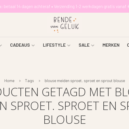
a: betaal 14 dagen achteraf • Verzending 1-2 werkdagen gratis vanaf 
CADEAUS
LIFESTYLE
SALE
MERKEN
Home
Tags
blouse meiden sproet. sproet en sprout blouse
UCTEN GETAGD MET B
N SPROET. SPROET EN 
BLOUSE