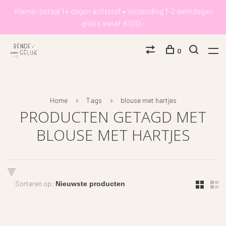
Klarna: betaal 14 dagen achteraf • Verzending 1-2 werkdagen
gratis vanaf €100,-
0
Home
Tags
blouse met hartjes
PRODUCTEN GETAGD MET
BLOUSE MET HARTJES
Sorteren op: