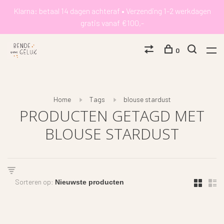
Klarna: betaal 14 dagen achteraf • Verzending 1-2 werkdagen
gratis vanaf €100,-
0
Home
Tags
blouse stardust
PRODUCTEN GETAGD MET
BLOUSE STARDUST
Sorteren op: