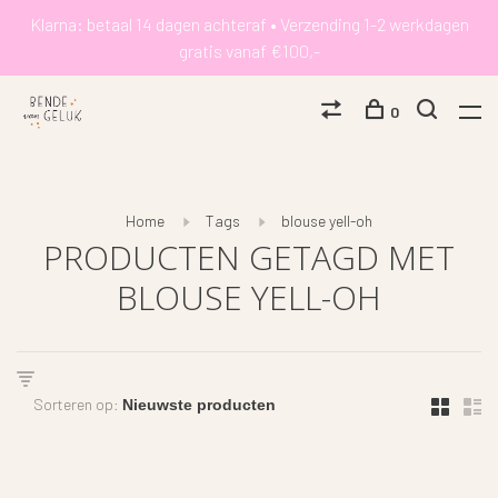
Klarna: betaal 14 dagen achteraf • Verzending 1-2 werkdagen
gratis vanaf €100,-
0
Home
Tags
blouse yell-oh
PRODUCTEN GETAGD MET
BLOUSE YELL-OH
Sorteren op: