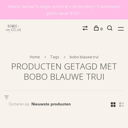
Klarna: betaal 14 dagen achteraf • Verzending 1-2 werkdagen
gratis vanaf €100,-
0
Home
Tags
bobo blauwe trui
PRODUCTEN GETAGD MET
BOBO BLAUWE TRUI
Sorteren op: