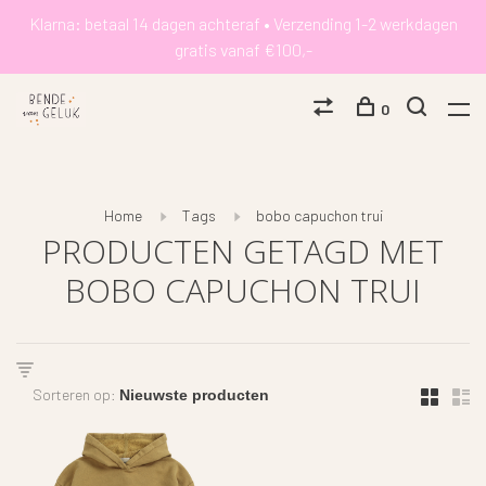
Klarna: betaal 14 dagen achteraf • Verzending 1-2 werkdagen
gratis vanaf €100,-
0
Home
Tags
bobo capuchon trui
PRODUCTEN GETAGD MET
BOBO CAPUCHON TRUI
Sorteren op: