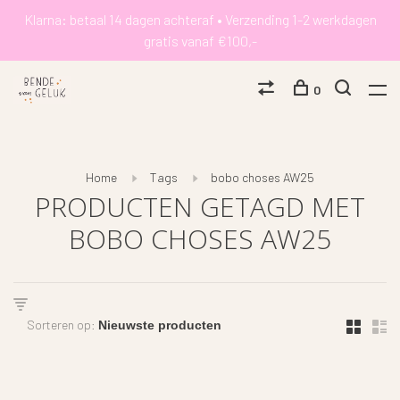
Klarna: betaal 14 dagen achteraf • Verzending 1-2 werkdagen
gratis vanaf €100,-
0
Home
Tags
bobo choses AW25
PRODUCTEN GETAGD MET
BOBO CHOSES AW25
Sorteren op: