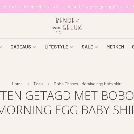
a: betaal 14 dagen achteraf • Verzending 1-2 werkdagen gratis vanaf 
CADEAUS
LIFESTYLE
SALE
MERKEN
Home
Tags
Bobo Choses - Morning egg baby shirt
TEN GETAGD MET BOBO
 MORNING EGG BABY SHI