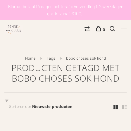
Klarna: betaal 14 dagen achteraf • Verzending 1-2 werkdagen
gratis vanaf €100,-
0
Home
Tags
bobo choses sok hond
PRODUCTEN GETAGD MET
BOBO CHOSES SOK HOND
Sorteren op: