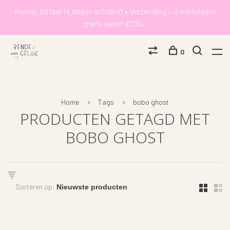
Klarna: betaal 14 dagen achteraf • Verzending 1-2 werkdagen
gratis vanaf €100,-
0
Home
Tags
bobo ghost
PRODUCTEN GETAGD MET
BOBO GHOST
Sorteren op: