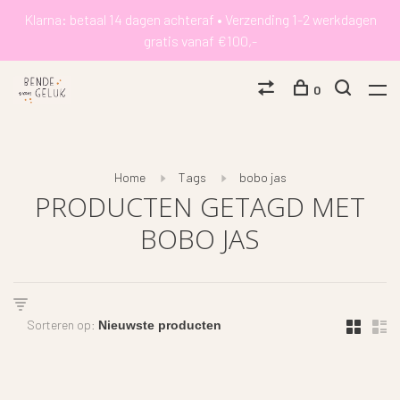
Klarna: betaal 14 dagen achteraf • Verzending 1-2 werkdagen
gratis vanaf €100,-
0
Home
Tags
bobo jas
PRODUCTEN GETAGD MET
BOBO JAS
Sorteren op: