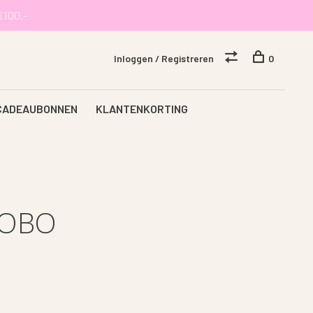
€100,-
Inloggen / Registreren
0
CADEAUBONNEN
KLANTENKORTING
BOBO