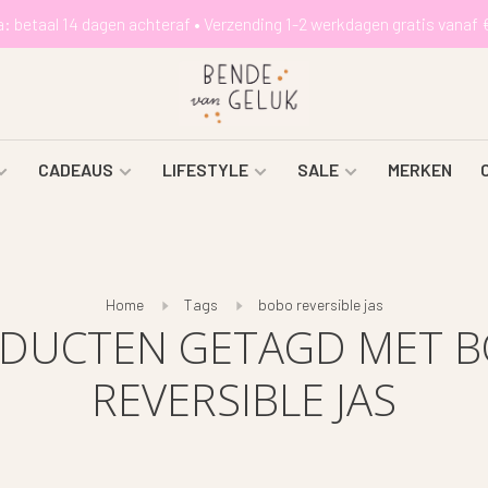
a: betaal 14 dagen achteraf • Verzending 1-2 werkdagen gratis vanaf 
CADEAUS
LIFESTYLE
SALE
MERKEN
Home
Tags
bobo reversible jas
DUCTEN GETAGD MET 
REVERSIBLE JAS