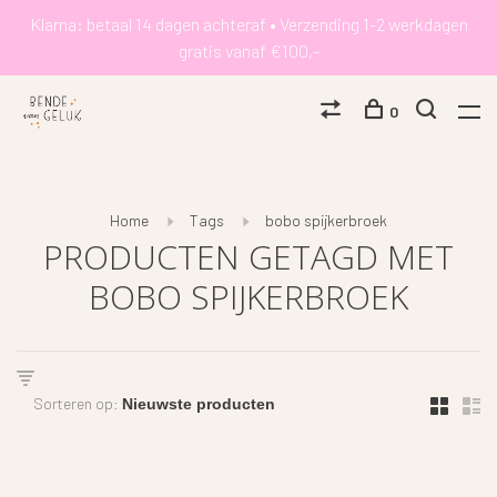
Klarna: betaal 14 dagen achteraf • Verzending 1-2 werkdagen
gratis vanaf €100,-
0
Home
Tags
bobo spijkerbroek
PRODUCTEN GETAGD MET
BOBO SPIJKERBROEK
Sorteren op: