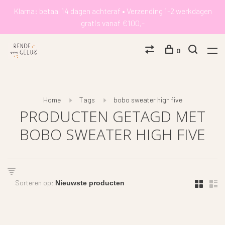
Klarna: betaal 14 dagen achteraf • Verzending 1-2 werkdagen
gratis vanaf €100,-
0
Home
Tags
bobo sweater high five
PRODUCTEN GETAGD MET
BOBO SWEATER HIGH FIVE
Sorteren op: