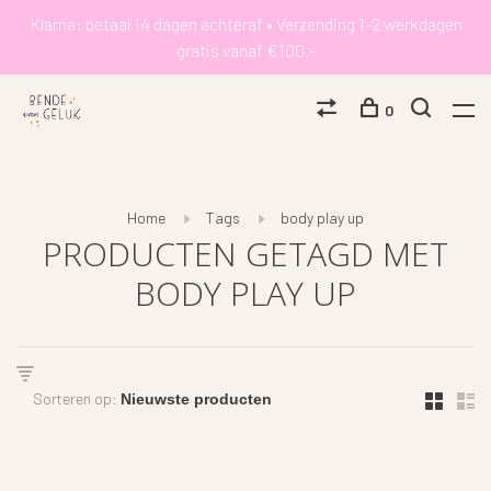
Klarna: betaal 14 dagen achteraf • Verzending 1-2 werkdagen
gratis vanaf €100,-
0
Home
Tags
body play up
PRODUCTEN GETAGD MET
BODY PLAY UP
Sorteren op: