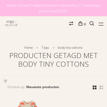
Klarna: betaal 14 dagen achteraf • Verzending 1-2 werkdagen
gratis vanaf €100,-
0
Home
Tags
body tiny cottons
PRODUCTEN GETAGD MET
BODY TINY COTTONS
Sorteren op: