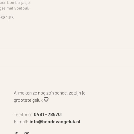
roen bomberjasje
ges met voetbal.
€84,95
Al maken ze nog zo'n bende, ze zijn je
grootste geluk
Telefoon:
0481 - 785701
E-mail:
info@bendevangeluk.nl