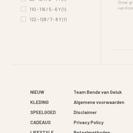
Stoer g
van Kon
110 - 116 / 5 - 6 Y
(1)
122 - 128 / 7 - 8 Y
(1)
NIEUW
Team Bende van Geluk
KLEDING
Algemene voorwaarden
SPEELGOED
Disclaimer
CADEAUS
Privacy Policy
LIFESTYLE
Betaalmethoden