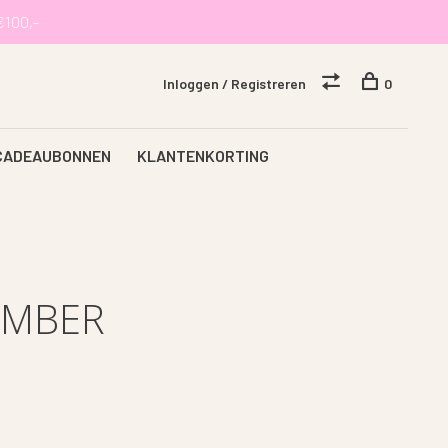
€100,-
Inloggen / Registreren
0
CADEAUBONNEN
KLANTENKORTING
OMBER