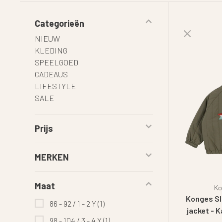
Categorieën
NIEUW
KLEDING
SPEELGOED
CADEAUS
LIFESTYLE
SALE
Prijs
MERKEN
Maat
Ko
Konges Sl
86 - 92 / 1 - 2 Y
(1)
jacket - 
98 - 104 / 3 - 4 Y
(1)