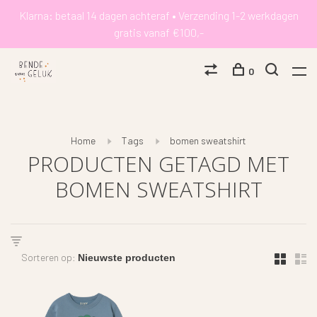
Klarna: betaal 14 dagen achteraf • Verzending 1-2 werkdagen
gratis vanaf €100,-
0
Home
Tags
bomen sweatshirt
PRODUCTEN GETAGD MET
BOMEN SWEATSHIRT
Sorteren op: