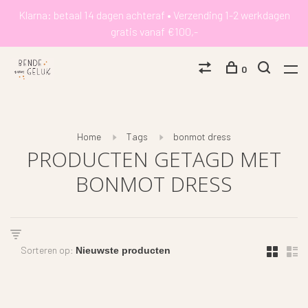
Klarna: betaal 14 dagen achteraf • Verzending 1-2 werkdagen
gratis vanaf €100,-
0
Home
Tags
bonmot dress
PRODUCTEN GETAGD MET
BONMOT DRESS
Sorteren op: