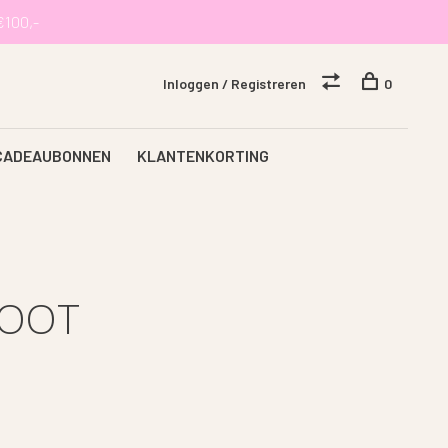
€100,-
Inloggen / Registreren
0
CADEAUBONNEN
KLANTENKORTING
BOOT