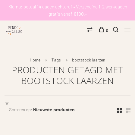
Klarna: betaal 14 dagen achteraf • Verzending 1-2 werkdagen
gratis vanaf €100,-
0
Home
Tags
bootstock laarzen
PRODUCTEN GETAGD MET
BOOTSTOCK LAARZEN
Sorteren op: