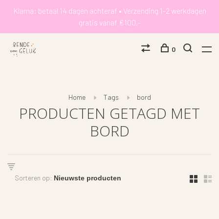
Klarna: betaal 14 dagen achteraf • Verzending 1-2 werkdagen
gratis vanaf €100,-
0
Home
Tags
bord
PRODUCTEN GETAGD MET
BORD
Sorteren op: