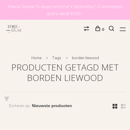
Klarna: betaal 14 dagen achteraf • Verzending 1-2 werkdagen
gratis vanaf €100,-
0
Home
Tags
borden liewood
PRODUCTEN GETAGD MET
BORDEN LIEWOOD
Sorteren op: