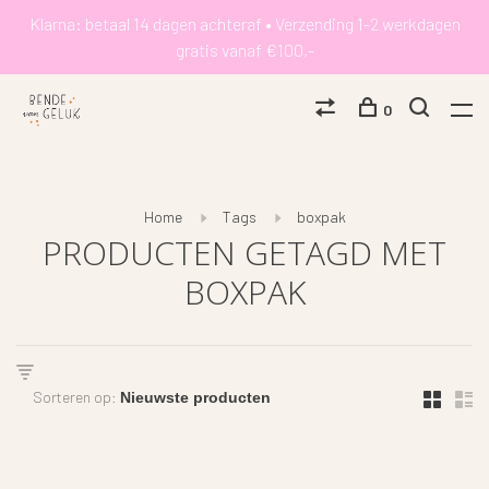
Klarna: betaal 14 dagen achteraf • Verzending 1-2 werkdagen
gratis vanaf €100,-
0
Home
Tags
boxpak
PRODUCTEN GETAGD MET
BOXPAK
Sorteren op: