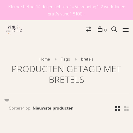
Klarna: betaal 14 dagen achteraf • Verzending 1-2 werkdagen
gratis vanaf €100,-
0
Home
Tags
bretels
PRODUCTEN GETAGD MET
BRETELS
Sorteren op: