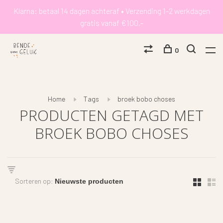
Klarna: betaal 14 dagen achteraf • Verzending 1-2 werkdagen
gratis vanaf €100,-
0
Home
Tags
broek bobo choses
PRODUCTEN GETAGD MET
BROEK BOBO CHOSES
Sorteren op: