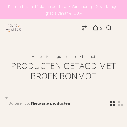
Klarna: betaal 14 dagen achteraf • Verzending 1-2 werkdagen
gratis vanaf €100,-
0
Home
Tags
broek bonmot
PRODUCTEN GETAGD MET
BROEK BONMOT
Sorteren op: