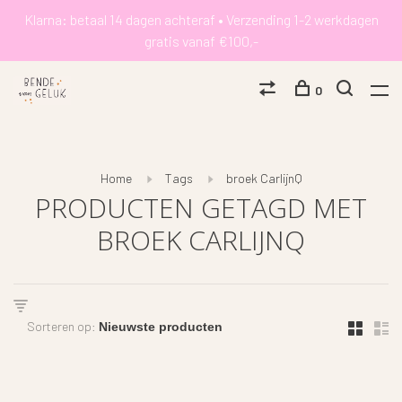
Klarna: betaal 14 dagen achteraf • Verzending 1-2 werkdagen
gratis vanaf €100,-
0
Home
Tags
broek CarlijnQ
PRODUCTEN GETAGD MET
BROEK CARLIJNQ
Sorteren op: