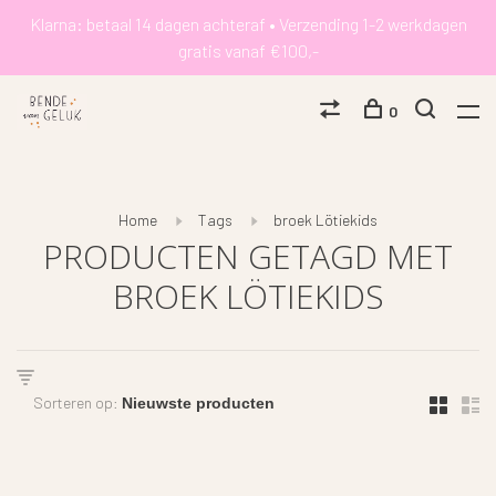
Klarna: betaal 14 dagen achteraf • Verzending 1-2 werkdagen
gratis vanaf €100,-
0
Home
Tags
broek Lötiekids
PRODUCTEN GETAGD MET
BROEK LÖTIEKIDS
Sorteren op: