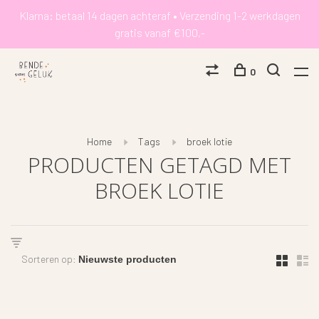
Klarna: betaal 14 dagen achteraf • Verzending 1-2 werkdagen
gratis vanaf €100,-
0
Home
Tags
broek lotie
PRODUCTEN GETAGD MET
BROEK LOTIE
Sorteren op: