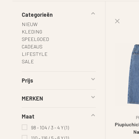
Categorieën
NIEUW
KLEDING
SPEELGOED
CADEAUS
LIFESTYLE
SALE
Prijs
MERKEN
Maat
P
Piupiuchic
98 - 104 / 3 - 4 Y
(1)
Na
110 - 116 / 5 - 6 Y
(1)