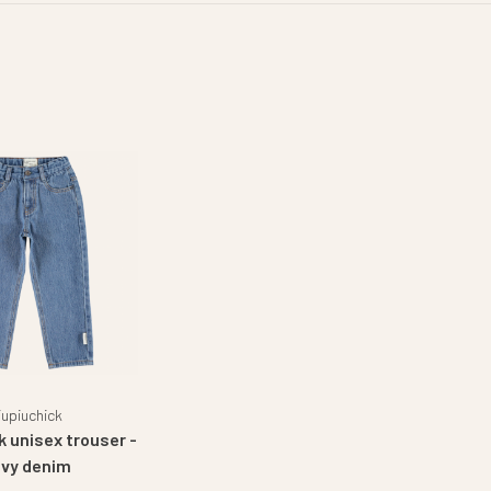
iupiuchick
k unisex trouser -
vy denim