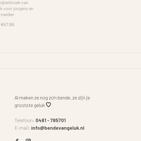
pijkerbroek van
ck voor jongens en
meiden
€67,99
Al maken ze nog zo'n bende, ze zijn je
grootste geluk
Telefoon:
0481 - 785701
E-mail:
info@bendevangeluk.nl