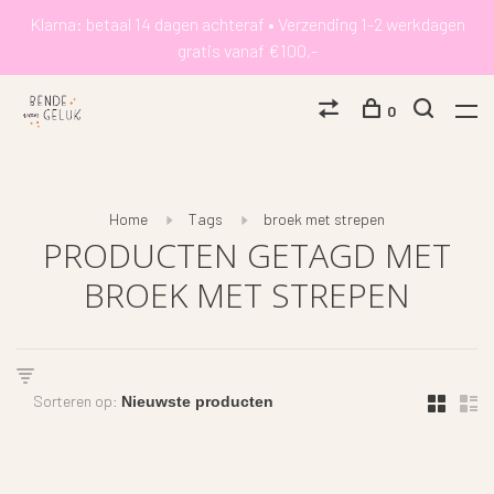
Klarna: betaal 14 dagen achteraf • Verzending 1-2 werkdagen
gratis vanaf €100,-
0
Home
Tags
broek met strepen
PRODUCTEN GETAGD MET
BROEK MET STREPEN
Sorteren op: